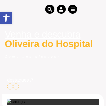
Open toolbar
Venha e descubra
Oliveira do Hospital
Come and discover
destaques //