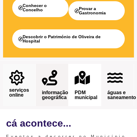
Conhecer o
Provar a
Concelho
Gastronomia
Descobrir o Património de Oliveira de
Hospital
serviços
informação
PDM
águas e
online
geográfica
municipal
saneamento
cá acontece...
Eventos a decorrer no Município