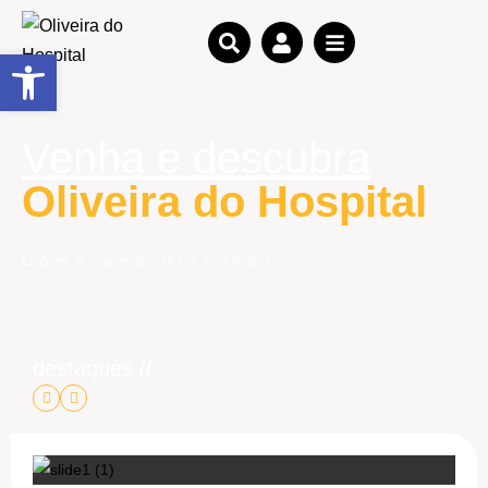
Open toolbar
Venha e descubra
Oliveira do Hospital
Come and discover
destaques //