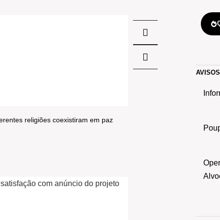
AVISO
Info
rentes religiões coexistiram em paz
Poup
Oper
Alvo