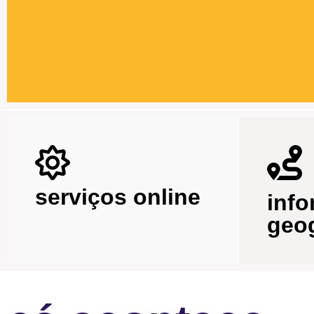
serviços online
inf
geog