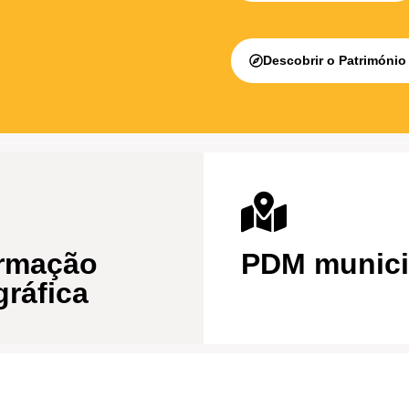
Descobrir o Património 
ormação
PDM munici
ráfica