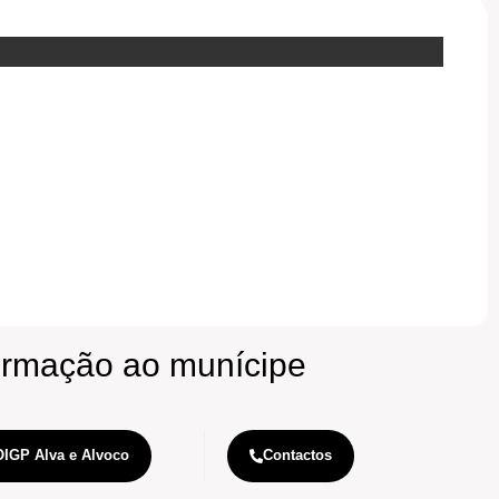
ormação
ao munícipe
OIGP Alva e Alvoco
Contactos