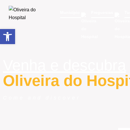
Município
Freguesias
Tu
Open toolbar
Venha e descubra
Oliveira do Hospi
Come and discover