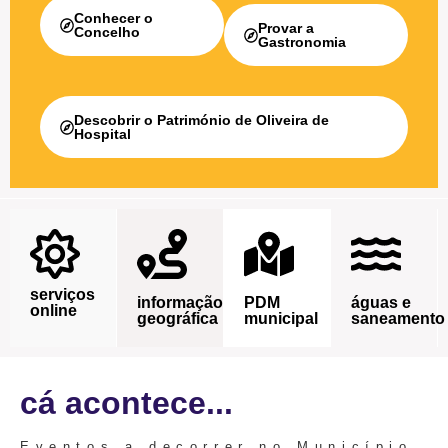
Conhecer o
Provar a
Concelho
Gastronomia
Descobrir o Património de Oliveira de
Hospital
serviços
informação
PDM
águas e
online
geográfica
municipal
saneamento
cá acontece...
Eventos a decorrer no Município