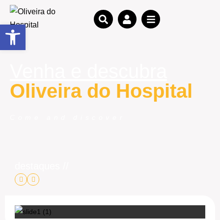
Open toolbar
Venha e descubra
Oliveira do Hospital
Come and discover
destaques //