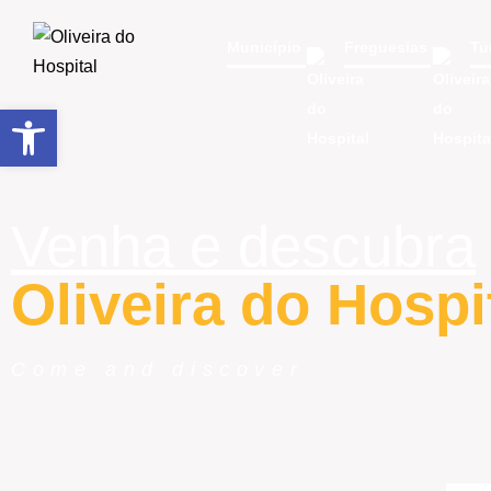
Município
Freguesias
Tu
Open toolbar
Venha e descubra
Oliveira do Hospi
Come and discover