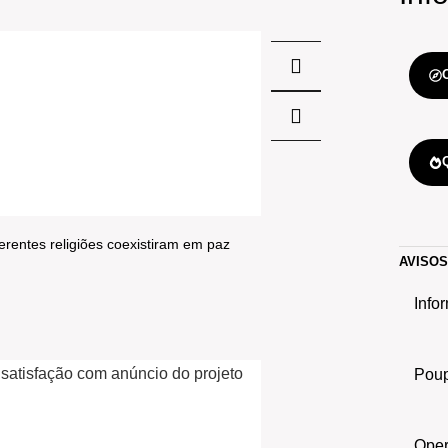
rentes religiões coexistiram em paz
AVISO
Info
Poup
Oper