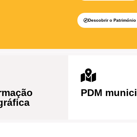
Descobrir o Património 
ormação
PDM munici
ráfica