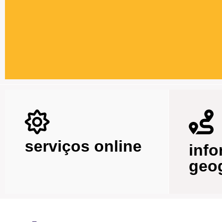
serviços online
inf
geog