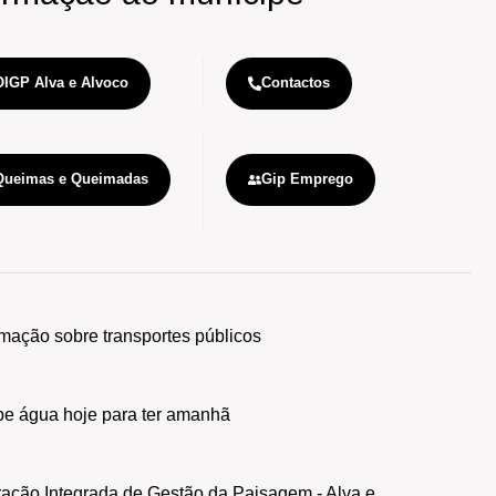
OIGP Alva e Alvoco
Contactos
Queimas e Queimadas
Gip Emprego
S
rmação sobre transportes públicos
e água hoje para ter amanhã
ação Integrada de Gestão da Paisagem - Alva e