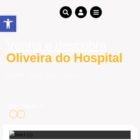
Open toolbar
Venha e descubra
Oliveira do Hospital
Come and discover
destaques //