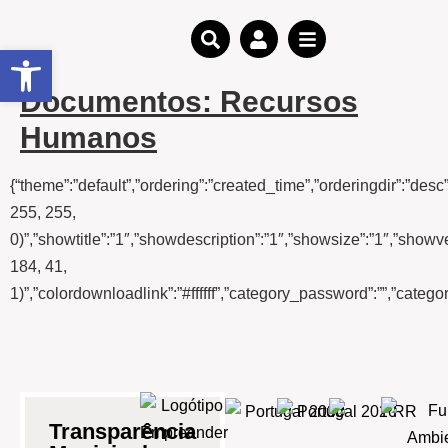
Open toolbar
Documentos:
Recursos
Humanos
{“theme”:”default”,”ordering”:”created_time”,”orderingdir”:”des
255, 255,
0)”,”showtitle”:”1″,”showdescription”:”1″,”showsize”:”1″,”show
184, 41,
1)”,”colordownloadlink”:”#ffffff”,”category_password”:””,”categ
Transparência