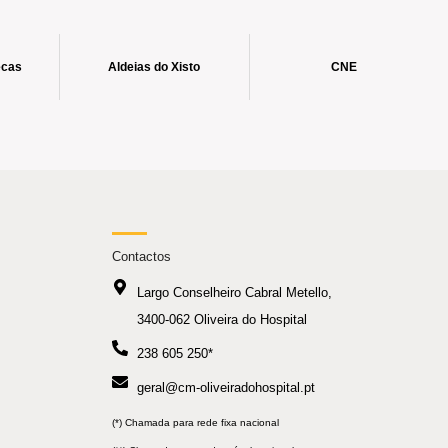
ecas
Aldeias do Xisto
CNE
Contactos
Largo Conselheiro Cabral Metello,
3400-062 Oliveira do Hospital
238 605 250*
geral@cm-oliveiradohospital.pt
(*) Chamada para rede fixa nacional